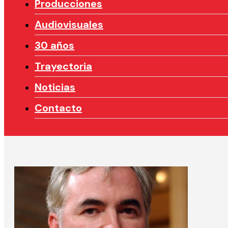
Producciones
Audiovisuales
30 años
Trayectoria
Noticias
Contacto