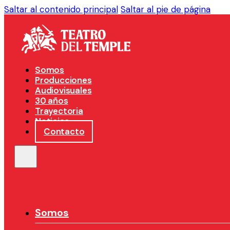
Saltar al contenido principal
Saltar al pie de página
Somos
Producciones
Audiovisuales
30 años
Trayectoria
Noticias
Contacto
Somos