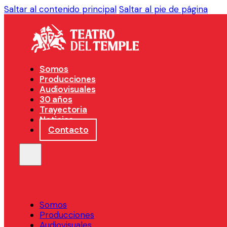
Saltar al contenido principal
Saltar al pie de página
Somos
Producciones
Audiovisuales
30 años
Trayectoria
Noticias
Contacto
Somos
Producciones
Audiovisuales