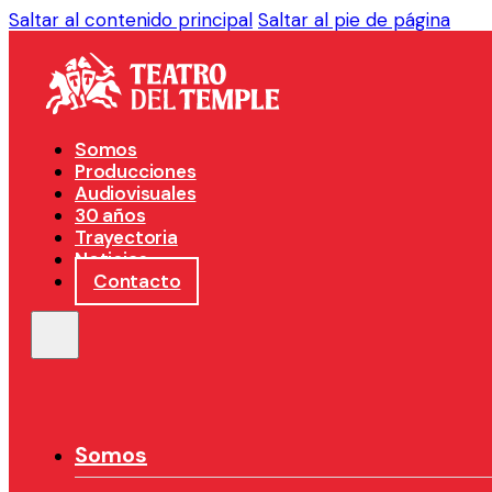
Saltar al contenido principal
Saltar al pie de página
Somos
Producciones
Audiovisuales
30 años
Trayectoria
Noticias
Contacto
Somos