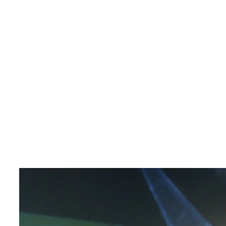
ZARAGOZA: A VIVA VO
Un proyecto de textos literarios
para el pabellón del Ayuntamient