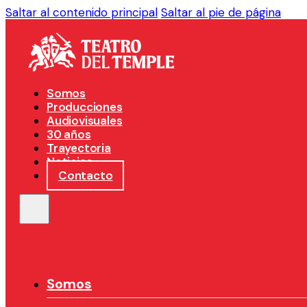
Saltar al contenido principal
Saltar al pie de página
Somos
Producciones
Audiovisuales
30 años
Trayectoria
Noticias
Contacto
Somos