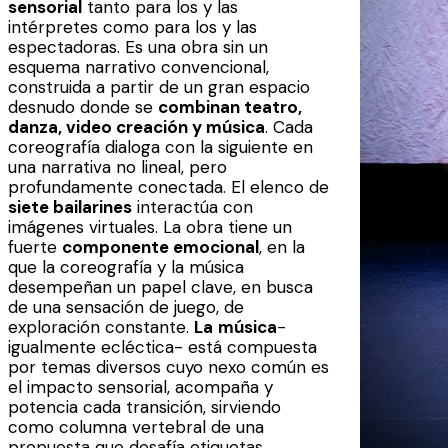
sensorial
tanto para los y las
intérpretes como para los y las
espectadoras. Es una obra sin un
esquema narrativo convencional,
construida a partir de un gran espacio
desnudo donde se
combinan teatro,
danza, video creación y música
. Cada
coreografía dialoga con la siguiente en
una narrativa no lineal, pero
profundamente conectada. El elenco de
siete bailarines
interactúa con
imágenes virtuales. La obra tiene un
fuerte
componente emocional
, en la
que la coreografía y la música
desempeñan un papel clave, en busca
de una sensación de juego, de
exploración constante.
La
música
-
igualmente ecléctica- está compuesta
por temas diversos cuyo nexo común es
el impacto sensorial, acompaña y
potencia cada transición, sirviendo
como columna vertebral de una
propuesta que desafía etiquetas.