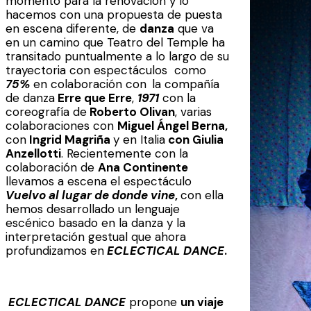
momento para la renovación y lo
hacemos con una propuesta de puesta
en escena diferente, de
danza
que va
en un camino que Teatro del Temple ha
transitado puntualmente a lo largo de su
trayectoria con espectáculos como
75%
en colaboración con
la compañía
de danza
Erre que Erre
,
1971
con la
coreografía de
Roberto Olivan
, varias
colaboraciones con
Miguel Ángel Berna,
con
Ingrid Magriña
y en Italia
con Giulia
Anzellotti
. Recientemente con la
colaboración de
Ana Continente
llevamos a escena el espectáculo
Vuelvo al lugar de donde vine
,
con ella
hemos desarrollado un lenguaje
escénico basado en la danza y la
interpretación gestual que ahora
profundizamos en
ECLECTICAL DANCE
.
ECLECTICAL DANCE
propone
un viaje