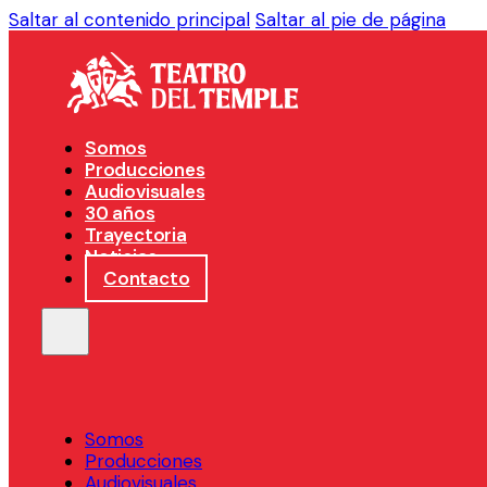
Saltar al contenido principal
Saltar al pie de página
Somos
Producciones
Audiovisuales
30 años
Trayectoria
Noticias
Contacto
Somos
Producciones
Audiovisuales