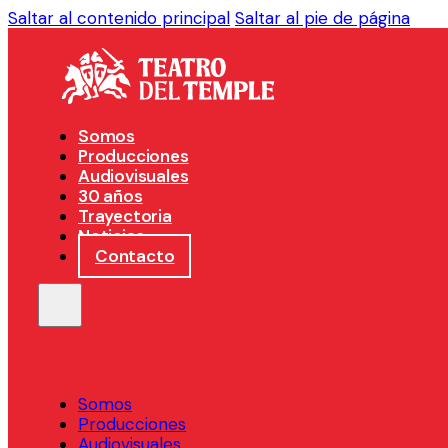
Saltar al contenido principal
Saltar al pie de página
Somos
Producciones
Audiovisuales
30 años
Trayectoria
Noticias
Contacto
Somos
Producciones
Audiovisuales