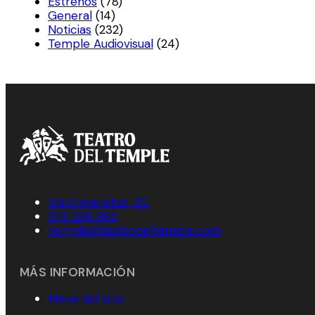
Estrenos
(78)
General
(14)
Noticias
(232)
Temple Audiovisual
(24)
Vía Universitas, 30
976 298 865
temple@teatrodeltemple.com
MÁS INFORMACIÓN
Mapa del sitio