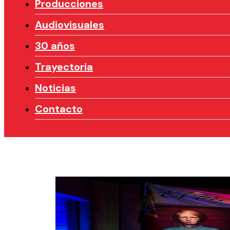
Producciones
Audiovisuales
30 años
Trayectoria
Noticias
Contacto