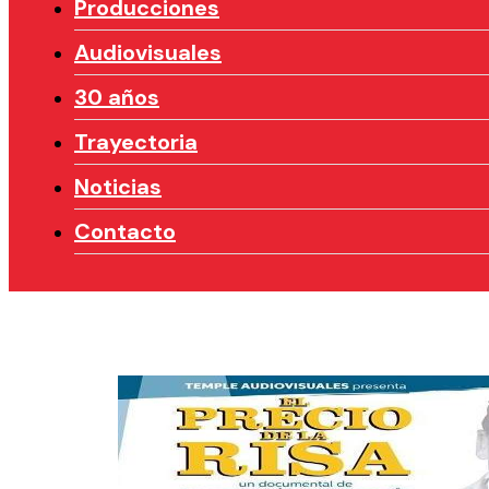
Producciones
Audiovisuales
30 años
Trayectoria
Noticias
Contacto