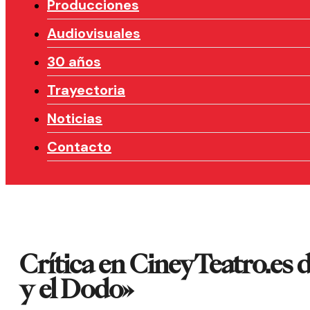
Producciones
Audiovisuales
30 años
Trayectoria
Noticias
Contacto
Crítica en CineyTeatro.es d
y el Dodo»