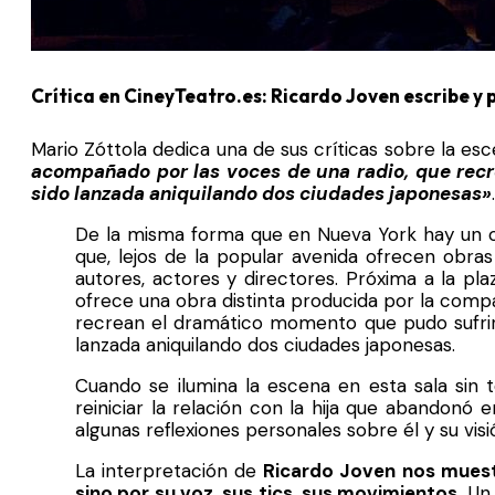
Crítica en CineyTeatro.es: Ricardo Joven escribe y
Mario Zóttola dedica una de sus críticas sobre la es
acompañado por las voces de una radio, que recr
sido lanzada aniquilando dos ciudades japonesas»
.
De la misma forma que en Nueva York hay un ou
que, lejos de la popular avenida ofrecen obras
autores, actores y directores. Próxima a la pl
ofrece una obra distinta producida por la com
recrean el dramático momento que pudo sufrir 
lanzada aniquilando dos ciudades japonesas.
Cuando se ilumina la escena en esta sala sin t
reiniciar la relación con la hija que abandonó e
algunas reflexiones personales sobre él y su vis
La interpretación de
Ricardo Joven nos muestr
sino por su voz, sus tics, sus movimientos.
Un 