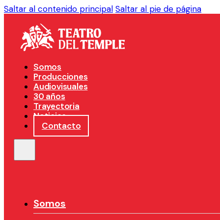
Saltar al contenido principal
Saltar al pie de página
Somos
Producciones
Audiovisuales
30 años
Trayectoria
Noticias
Contacto
Somos