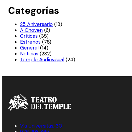
Categorías
25 Aniversario
(13)
A Choven
(6)
Críticas
(35)
Estrenos
(78)
General
(14)
Noticias
(232)
Temple Audiovisual
(24)
Vía Universitas, 30
976 298 865