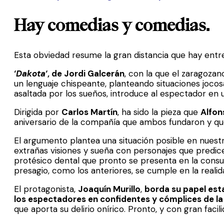
Hay comedias y comedias.
Esta obviedad resume la gran distancia que hay entr
‘
Dakota
‘, de Jordi Galcerán
, con la que el zaragoza
un lenguaje chispeante, planteando situaciones jocos
asaltada por los sueños, introduce al espectador en u
Dirigida por
Carlos Martín
, ha sido la pieza que
Alfon
aniversario de la compañía que ambos fundaron y que
El argumento plantea una situación posible en nuest
extrañas visiones y sueña con personajes que predicen
protésico dental que pronto se presenta en la consul
presagio, como los anteriores, se cumple en la realid
El protagonista,
Joaquín Murillo
,
borda su papel est
los espectadores en confidentes y cómplices de la
que aporta su delirio onírico. Pronto, y con gran faci