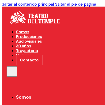
Saltar al contenido principal
Saltar al pie de página
Somos
Producciones
Audiovisuales
30 años
Trayectoria
Noticias
Contacto
Somos