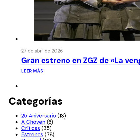
27 de abril de 2026
Gran estreno en ZGZ de «La ven
LEER MÁS
Categorías
25 Aniversario
(13)
A Choven
(6)
Críticas
(35)
Estrenos
(78)