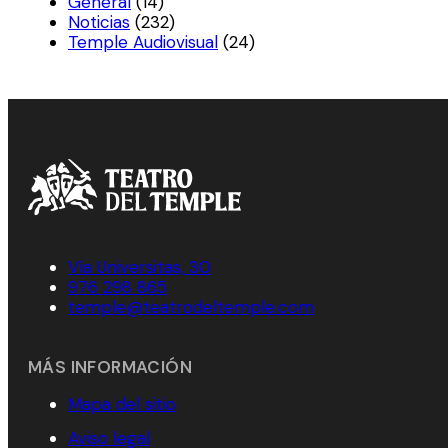
General
(14)
Noticias
(232)
Temple Audiovisual
(24)
Vía Universitas, 30
976 298 865
temple@teatrodeltemple.com
MÁS INFORMACIÓN
Mapa del sitio
Aviso legal