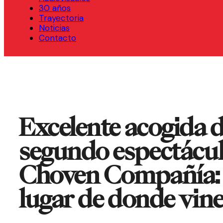
30 años
Trayectoria
Noticias
Contacto
Excelente acogida d
segundo espectácul
Choven Compañía: 
lugar de donde vin