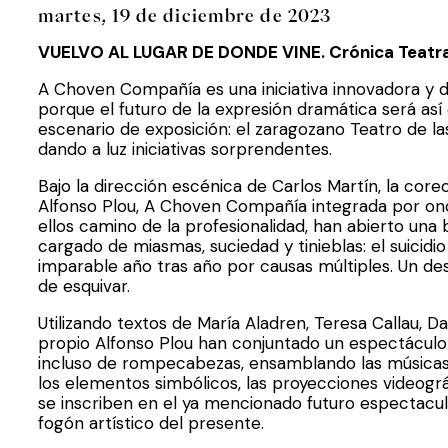
martes, 19 de diciembre de 2023
VUELVO AL LUGAR DE DONDE VINE. Crónica Teatra
A Choven Compañía es una iniciativa innovadora y d
porque el futuro de la expresión dramática será así
escenario de exposición: el zaragozano Teatro de la
dando a luz iniciativas sorprendentes.
Bajo la dirección escénica de Carlos Martín, la cor
Alfonso Plou, A Choven Compañía integrada por on
ellos camino de la profesionalidad, han abierto una
cargado de miasmas, suciedad y tinieblas: el suicid
imparable año tras año por causas múltiples. Un de
de esquivar.
Utilizando textos de María Aladren, Teresa Callau, D
propio Alfonso Plou han conjuntado un espectáculo 
incluso de rompecabezas, ensamblando las músicas, 
los elementos simbólicos, las proyecciones videogr
se inscriben en el ya mencionado futuro espectacula
fogón artístico del presente.