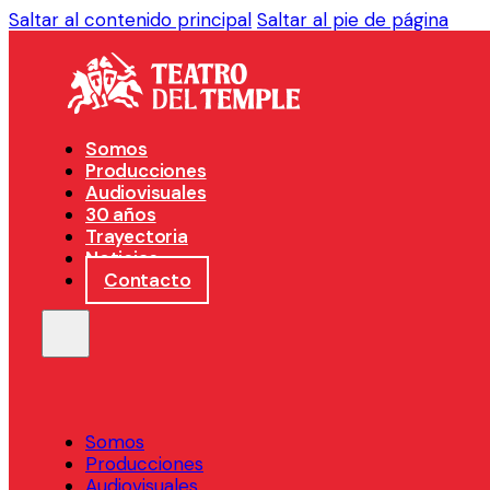
Saltar al contenido principal
Saltar al pie de página
Somos
Producciones
Audiovisuales
30 años
Trayectoria
Noticias
Contacto
Somos
Producciones
Audiovisuales