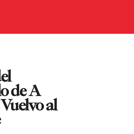
el
o de A
Vuelvo al
e