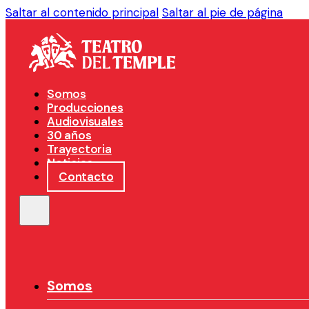
Saltar al contenido principal
Saltar al pie de página
Somos
Producciones
Audiovisuales
30 años
Trayectoria
Noticias
Contacto
Somos