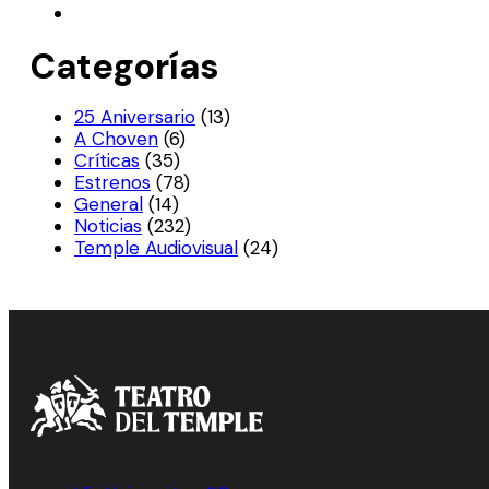
Categorías
25 Aniversario
(13)
A Choven
(6)
Críticas
(35)
Estrenos
(78)
General
(14)
Noticias
(232)
Temple Audiovisual
(24)