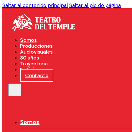
Saltar al contenido principal
Saltar al pie de página
Somos
Producciones
Audiovisuales
30 años
Trayectoria
Noticias
Contacto
Somos