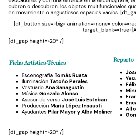
evocadores y con una estética en la escenografía, el 
cubren o descubren, los objetos multifuncionales que
en movimiento o angustiosos espacios vacíos. [dt_ga
[dt_button size=»big» animation=»none» color=»red
target_blank=»true»]A
[dt_gap height=»20″ /]
Reparto
Ficha Artística-Técnica
Jos
Escenografía
Tomás Ruata
Yes
Iluminación
Tatoño Perales
Féli
Vestuario
Ana Sanagustín
Min
Música
Gonzalo Alonso
Fra
Asesor de verso
José Luis Esteban
Enca
Producción
María López Insausti
Alf
Ayudantes
Pilar Mayor y Alba Moliner
Gon
[dt_gap height=»20″ /]