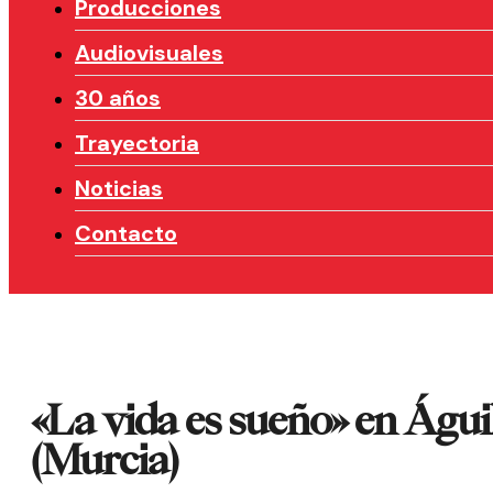
Producciones
Audiovisuales
30 años
Trayectoria
Noticias
Contacto
«La vida es sueño» en Águi
(Murcia)