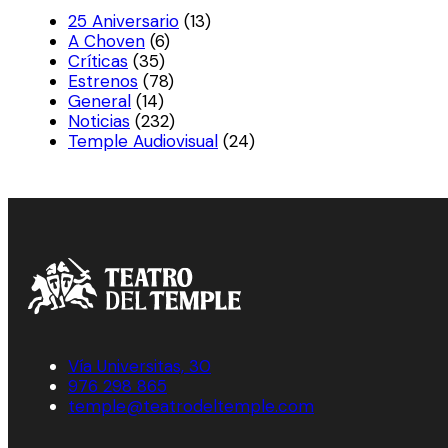
25 Aniversario
(13)
A Choven
(6)
Críticas
(35)
Estrenos
(78)
General
(14)
Noticias
(232)
Temple Audiovisual
(24)
Vía Universitas, 30
976 298 865
temple@teatrodeltemple.com