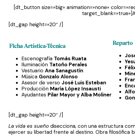
[dt_button size=»big» animation=»none» color=»red
target_blank=»true»]A
[dt_gap height=»20″ /]
Reparto
Ficha Artística-Técnica
Jos
Escenografía
Tomás Ruata
Yes
Iluminación
Tatoño Perales
Féli
Vestuario
Ana Sanagustín
Min
Música
Gonzalo Alonso
Fra
Asesor de verso
José Luis Esteban
Enca
Producción
María López Insausti
Alf
Ayudantes
Pilar Mayor y Alba Moliner
Gon
[dt_gap height=»20″ /]
La vida es sueño
disecciona, con una estructura com
ejercer su libertad frente al destino. Obra filosófi