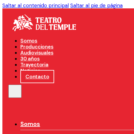
Saltar al contenido principal
Saltar al pie de página
Somos
Producciones
Audiovisuales
30 años
Trayectoria
Noticias
Contacto
Somos