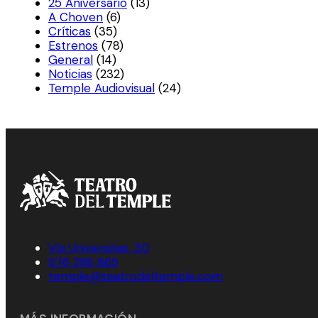
25 Aniversario
(13)
A Choven
(6)
Críticas
(35)
Estrenos
(78)
General
(14)
Noticias
(232)
Temple Audiovisual
(24)
Vía Universitas, 30
976 298 865
temple@teatrodeltemple.com