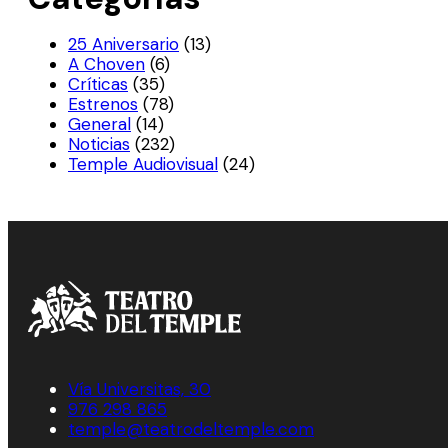
25 Aniversario
(13)
A Choven
(6)
Críticas
(35)
Estrenos
(78)
General
(14)
Noticias
(232)
Temple Audiovisual
(24)
Vía Universitas, 30
976 298 865
temple@teatrodeltemple.com