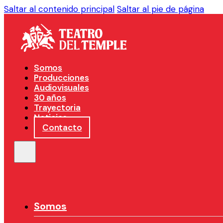
Saltar al contenido principal
Saltar al pie de página
Somos
Producciones
Audiovisuales
30 años
Trayectoria
Noticias
Contacto
Somos