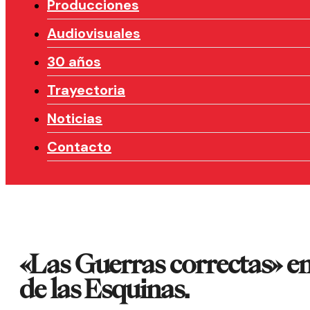
Producciones
Audiovisuales
30 años
Trayectoria
Noticias
Contacto
«Las Guerras correctas» en
de las Esquinas.