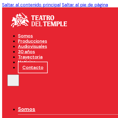
Saltar al contenido principal
Saltar al pie de página
Somos
Producciones
Audiovisuales
30 años
Trayectoria
Noticias
Contacto
Somos