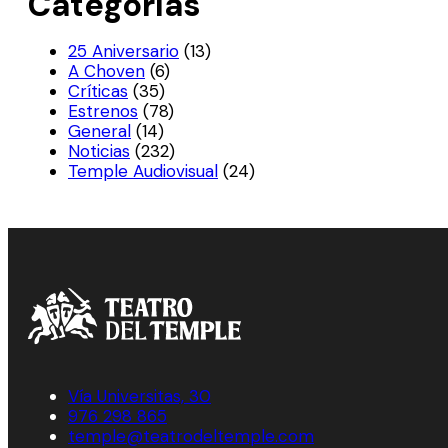
Categorías
25 Aniversario
(13)
A Choven
(6)
Críticas
(35)
Estrenos
(78)
General
(14)
Noticias
(232)
Temple Audiovisual
(24)
Vía Universitas, 30
976 298 865
temple@teatrodeltemple.com