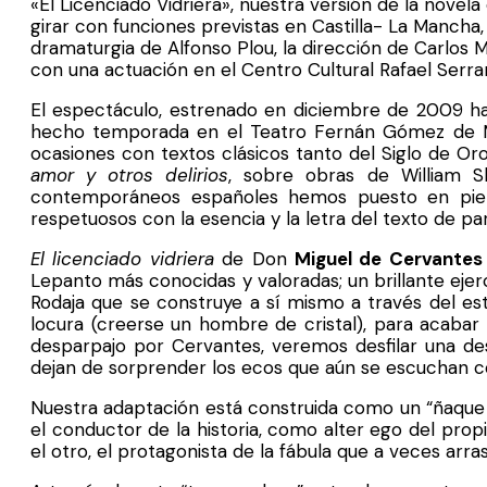
«El Licenciado Vidriera», nuestra versión de la novel
girar con funciones previstas en Castilla- La Mancha,
dramaturgia de Alfonso Plou, la dirección de Carlos Ma
con una actuación en el Centro Cultural Rafael Serra
El espectáculo, estrenado en diciembre de 2009 ha 
hecho temporada en el Teatro Fernán Gómez de M
ocasiones con textos clásicos tanto del Siglo de O
amor y otros delirios
, sobre obras de William 
contemporáneos españoles hemos puesto en pi
respetuosos con la esencia y la letra del texto de p
El licenciado vidriera
de Don
Miguel de Cervantes
Lepanto más conocidas y valoradas; un brillante ejer
Rodaja que se construye a sí mismo a través del est
locura (creerse un hombre de cristal), para acabar 
desparpajo por Cervantes, veremos desfilar una desc
dejan de sorprender los ecos que aún se escuchan co
Nuestra adaptación está construida como un “ñaque c
el conductor de la historia, como alter ego del prop
el otro, el protagonista de la fábula que a veces arr