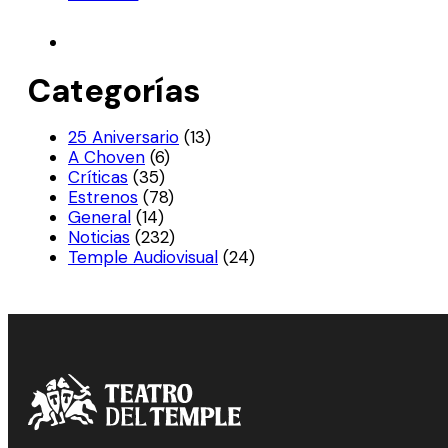
Categorías
25 Aniversario
(13)
A Choven
(6)
Críticas
(35)
Estrenos
(78)
General
(14)
Noticias
(232)
Temple Audiovisual
(24)