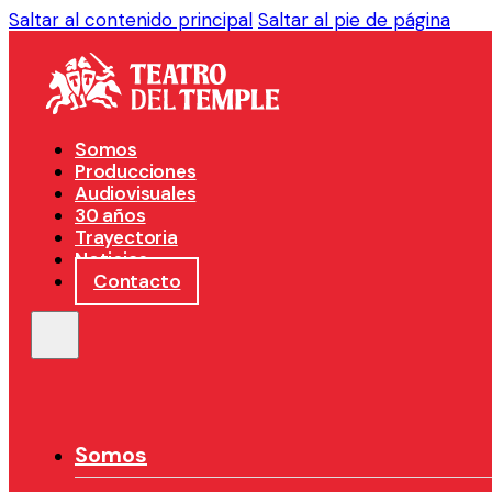
Saltar al contenido principal
Saltar al pie de página
Somos
Producciones
Audiovisuales
30 años
Trayectoria
Noticias
Contacto
Somos