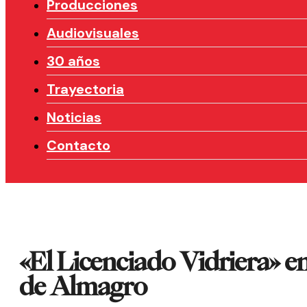
Producciones
Audiovisuales
30 años
Trayectoria
Noticias
Contacto
«El Licenciado Vidriera» en 
de Almagro