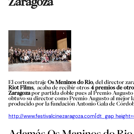
Zaragoza
El cortometraje
Os Meninos do Rio
, del director z
Riot Films
, acaba de recibir otros
4 premios de otros
Zaragoza
por partida doble pues al Premio Augusto a
obtuvo su director como Premio Augusto al mejor l
producido por la fundación Antonio Gala de Córdoba
http://www.festivalcinezaragoza.com[dt_gap height=
Además Os Meninos do Rio ha