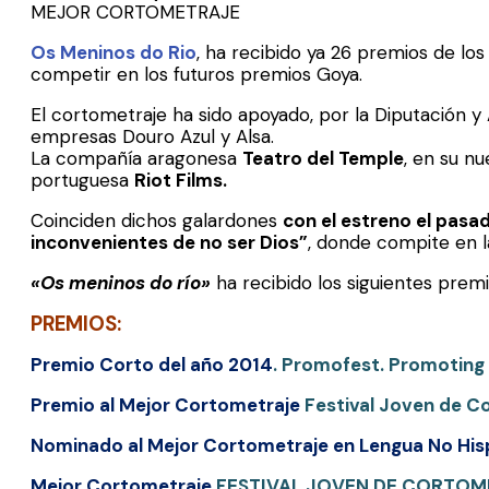
MEJOR CORTOMETRAJE
Os Meninos do Rio
, ha recibido ya 26 premios de lo
competir en los futuros premios Goya.
El cortometraje ha sido apoyado, por la Diputación 
empresas Douro Azul y Alsa.
La compañía aragonesa
Teatro del Temple
, en su nu
portuguesa
Riot Films.
Coinciden dichos galardones
con el estreno el pasa
inconvenientes de no ser Dios”
, donde compite en la
«Os meninos do río»
ha recibido los siguientes premi
PREMIOS:
Premio Corto del año 2014
. Promofest. Promoting 
Premio al Mejor Cortometraje
Festival Joven de C
Nominado al Mejor Cortometraje en Lengua No Hi
Mejor Cortometraje
FESTIVAL JOVEN DE CORTOME