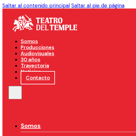
Saltar al contenido principal
Saltar al pie de página
Somos
Producciones
Audiovisuales
30 años
Trayectoria
Noticias
Contacto
Somos