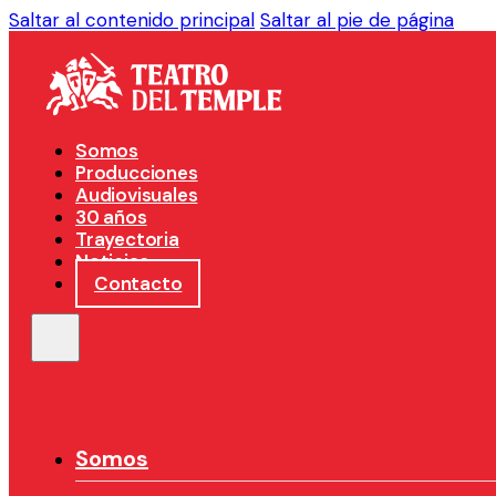
Saltar al contenido principal
Saltar al pie de página
Somos
Producciones
Audiovisuales
30 años
Trayectoria
Noticias
Contacto
Somos