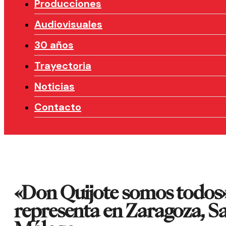
Producciones
Audiovisuales
30 años
Trayectoria
Noticias
Contacto
«Don Quijote somos todos»
representa en Zaragoza, S