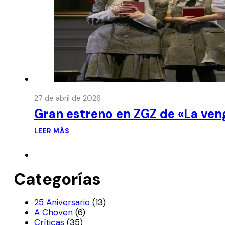
27 de abril de 2026
Gran estreno en ZGZ de «La ven
LEER MÁS
Categorías
25 Aniversario
(13)
A Choven
(6)
Críticas
(35)