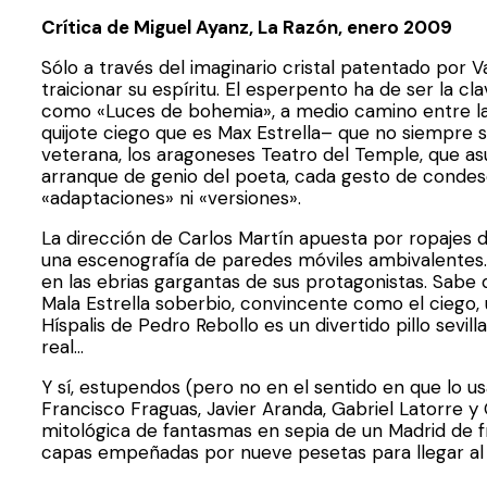
Crítica de Miguel Ayanz, La Razón, enero 2009
Sólo a través del imaginario cristal patentado por V
traicionar su espíritu. El esperpento ha de ser la 
como «Luces de bohemia», a medio camino entre la f
quijote ciego que es Max Estrella– que no siempre 
veterana, los aragoneses Teatro del Temple, que as
arranque de genio del poeta, cada gesto de condesce
«adaptaciones» ni «versiones».
La dirección de Carlos Martín apuesta por ropajes d
una escenografía de paredes móviles ambivalentes
en las ebrias gargantas de sus protagonistas. Sabe
Mala Estrella soberbio, convincente como el ciego, 
Híspalis de Pedro Rebollo es un divertido pillo sevilla
real…
Y sí, estupendos (pero no en el sentido en que lo us
Francisco Fraguas, Javier Aranda, Gabriel Latorre y
mitológica de fantasmas en sepia de un Madrid de fr
capas empeñadas por nueve pesetas para llegar al f