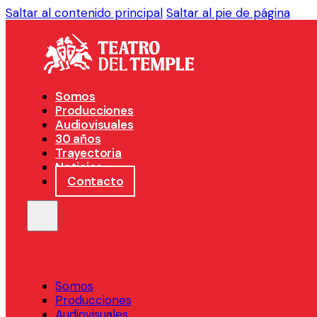
Saltar al contenido principal
Saltar al pie de página
Somos
Producciones
Audiovisuales
30 años
Trayectoria
Noticias
Contacto
Somos
Producciones
Audiovisuales