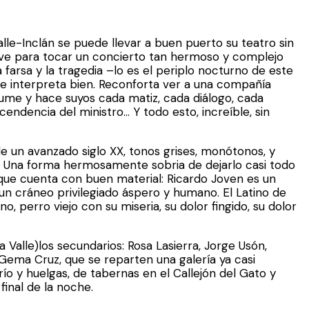
alle-Inclán se puede llevar a buen puerto su teatro sin
clave para tocar un concierto tan hermoso y complejo
arsa y la tragedia –lo es el periplo nocturno de este
se interpreta bien. Reconforta ver a una compañía
ume y hace suyos cada matiz, cada diálogo, cada
ndencia del ministro… Y todo esto, increíble, sin
e un avanzado siglo XX, tonos grises, monótonos, y
. Una forma hermosamente sobria de dejarlo casi todo
 que cuenta con buen material: Ricardo Joven es un
un cráneo privilegiado áspero y humano. El Latino de
no, perro viejo con su miseria, su dolor fingido, su dolor
a Valle)los secundarios: Rosa Lasierra, Jorge Usón,
 Gema Cruz, que se reparten una galería ya casi
ío y huelgas, de tabernas en el Callejón del Gato y
inal de la noche.